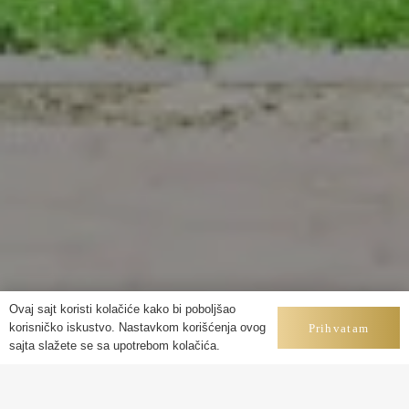
Ovaj sajt koristi kolačiće kako bi poboljšao
korisničko iskustvo. Nastavkom korišćenja ovog
Prihvatam
sajta slažete se sa upotrebom kolačića.