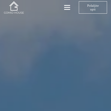
Pošaljite
upit